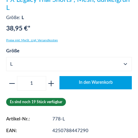
L
Größe:
L
38,95 €*
Preise inkl. MwSt. zzgl. Versandkosten
auswählen
Größe
Produkt Anzahl: Gib den gewünschten Wert ei
In den Warenkorb
Es sind noch 19 Stück verfügbar
Artikel-Nr.:
778-L
EAN:
4250788447290