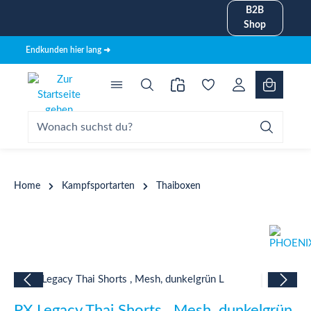
B2B
alt springen
Shop
Endkunden hier lang ➜
Home
Kampfsportarten
Thaiboxen
Bildergalerie überspringen
PX Legacy Thai Shorts , Mesh, dunkelgrün