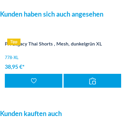
Produktgalerie überspringen
Kunden haben sich auch angesehen
Tipp
PX Legacy Thai Shorts , Mesh, dunkelgrün XL
778-XL
38,95 €*
Produktgalerie überspringen
Kunden kauften auch