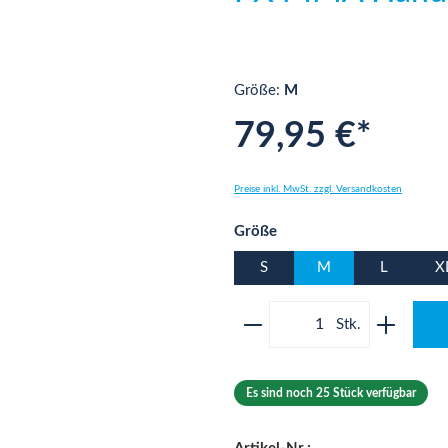
Größe:
M
79,95 €*
Preise inkl. MwSt. zzgl. Versandkosten
auswählen
Größe
S
M
L
X
Produkt Anzahl: Gib 
Es sind noch 25 Stück verfügbar