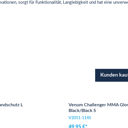
ationen, sorgt für Funktionalität, Langlebigkeit und hat eine unve
Kunden kau
ndschutz L
Venum Challenger MMA Glov
Black/Black S
V2051-114S
49,95 €*