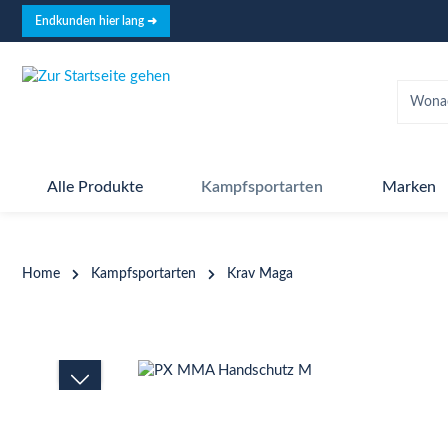
springen
Zur Hauptnavigation springen
Endkunden hier lang ➜
Alle Produkte
Kampfsportarten
Marken
Home
Kampfsportarten
Krav Maga
Bildergalerie überspringen