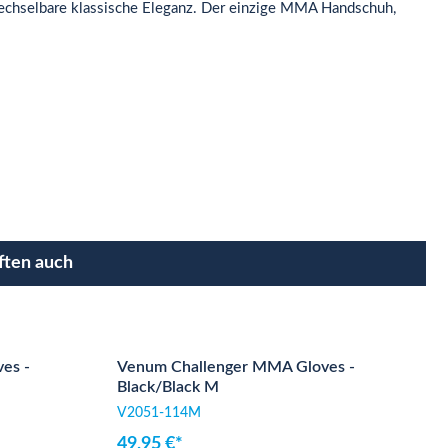
rwechselbare klassische Eleganz. Der einzige MMA Handschuh,
ften auch
es -
Venum Challenger MMA Gloves -
Black/Black M
V2051-114M
49,95 €*