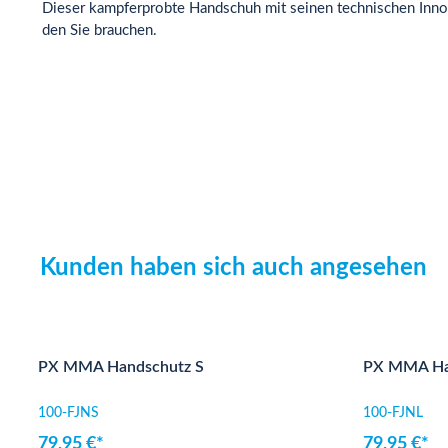
Dieser kampferprobte Handschuh mit seinen technischen Innov
den Sie brauchen.
Kunden haben sich auch angesehen
Produktgalerie überspringen
PX MMA Handschutz S
PX MMA Ha
100-FJNS
100-FJNL
79,95 €*
79,95 €*