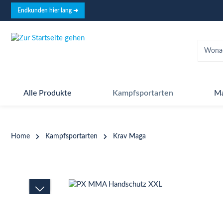
springen
Zur Hauptnavigation springen
Endkunden hier lang ➜
Alle Produkte
Kampfsportarten
M
Home
Kampfsportarten
Krav Maga
Bildergalerie überspringen