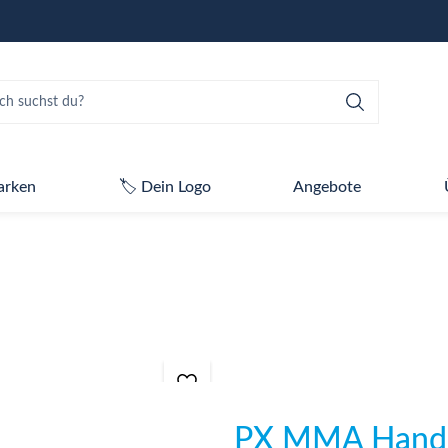
arken
🏷️ Dein Logo
Angebote
PX MMA Hands