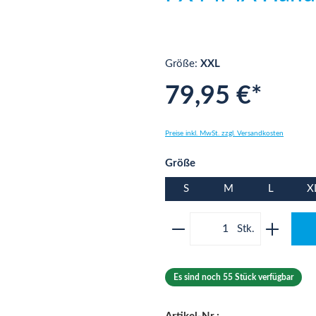
Größe:
XXL
79,95 €*
Preise inkl. MwSt. zzgl. Versandkosten
auswählen
Größe
S
M
L
X
Produkt Anzahl: Gib 
Es sind noch 55 Stück verfügbar