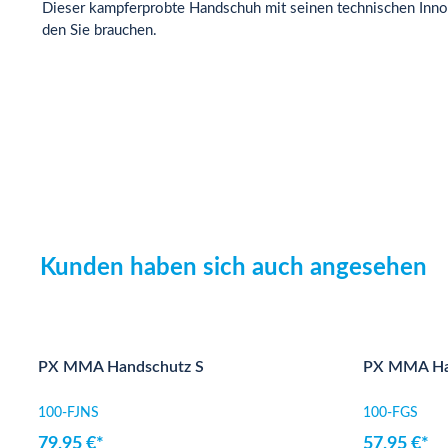
Dieser kampferprobte Handschuh mit seinen technischen Innov
den Sie brauchen.
Kunden haben sich auch angesehen
Produktgalerie überspringen
PX MMA Handschutz S
PX MMA Han
100-FJNS
100-FGS
79,95 €*
57,95 €*