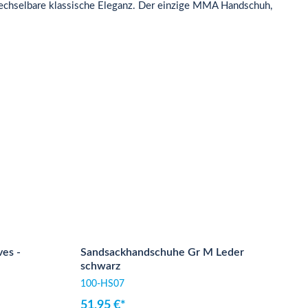
rwechselbare klassische Eleganz. Der einzige MMA Handschuh,
es -
Sandsackhandschuhe Gr M Leder
schwarz
100-HS07
51,95 €*