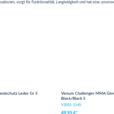
ationen, sorgt für Funktionalität, Langlebigkeit und hat eine unve
dschutz Leder Gr S
Venum Challenger MMA Glov
Black/Black S
V2051-114S
49,95 €*