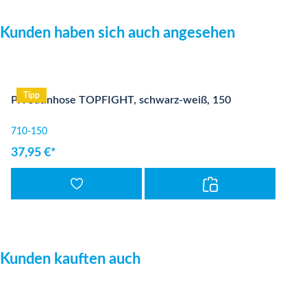
Produktgalerie überspringen
Kunden haben sich auch angesehen
Tipp
PX Satinhose TOPFIGHT, schwarz-weiß, 150
710-150
37,95 €*
Produktgalerie überspringen
Kunden kauften auch