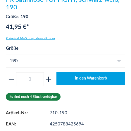
190
Größe:
190
41,95 €*
Preise inkl. MwSt. zzgl. Versandkosten
auswählen
Größe
Produkt Anzahl: Gib den gewünschten Wert ei
In den Warenkorb
Es sind noch 4 Stück verfügbar
Artikel-Nr.:
710-190
EAN:
4250788425694