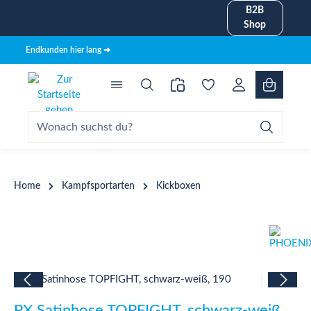
B2B
alt springen
Shop
Endkunden hier lang ➜
Home
Kampfsportarten
Kickboxen
Bildergalerie überspringen
PX Satinhose TOPFIGHT, schwarz-weiß,