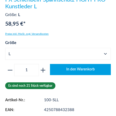
Kunstleder L
Größe:
L
58,95 €*
Preise inkl. MwSt. zzgl. Versandkosten
auswählen
Größe
Produkt Anzahl: Gib den gewünschten Wert ei
In den Warenkorb
Es sind noch 21 Stück verfügbar
Artikel-Nr.:
100-SLL
EAN:
4250788432388