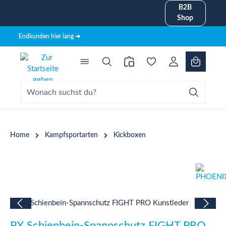
B2B
alt springen
Shop
Endkunden hier lang ➜
Home
Kampfsportarten
Kickboxen
Bildergalerie überspringen
PX Schienbein-Spannschutz FIGHT PRO