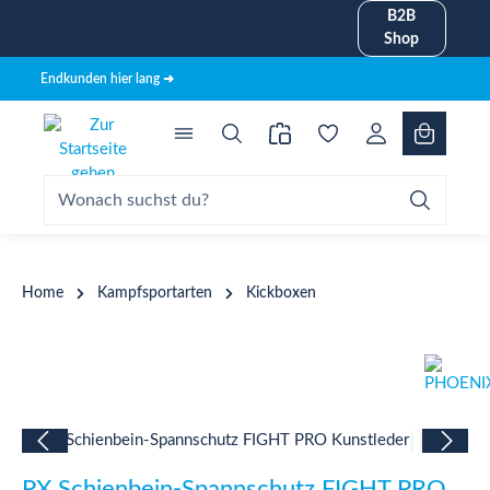
B2B
alt springen
Shop
Endkunden hier lang ➜
Home
Kampfsportarten
Kickboxen
Bildergalerie überspringen
PX Schienbein-Spannschutz FIGHT PRO