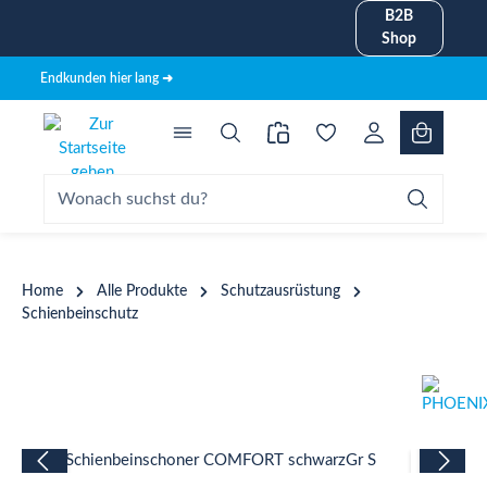
B2B
alt springen
Shop
Endkunden hier lang ➜
Home
Alle Produkte
Schutzausrüstung
Schienbeinschutz
Bildergalerie überspringen