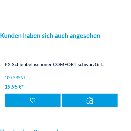
Produktgalerie überspringen
Kunden haben sich auch angesehen
PX Schienbeinschoner COMFORT schwarzGr L
100-SBSNL
19,95 €*
Produktgalerie überspringen