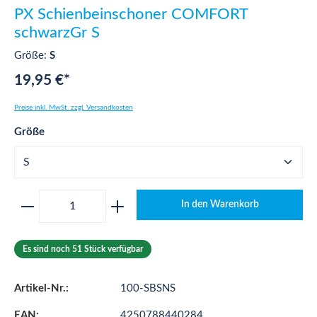
PX Schienbeinschoner COMFORT
schwarzGr S
Größe:
S
19,95 €*
Preise inkl. MwSt. zzgl. Versandkosten
auswählen
Größe
Produkt Anzahl: Gib den gewünschten Wert ei
In den Warenkorb
Es sind noch 51 Stück verfügbar
Artikel-Nr.:
100-SBSNS
EAN:
4250788440284