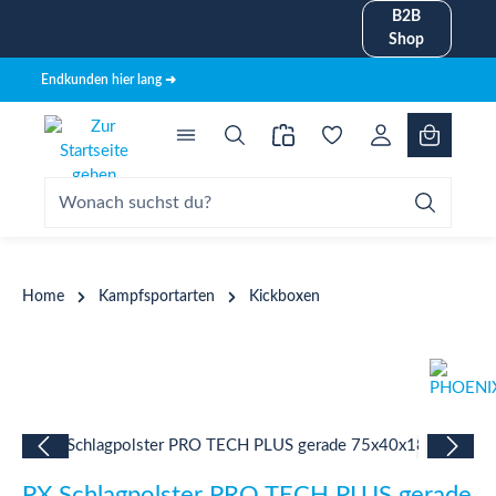
B2B
alt springen
Shop
Endkunden hier lang ➜
Home
Kampfsportarten
Kickboxen
Bildergalerie überspringen
PX Schlagpolster PRO TECH PLUS gerade