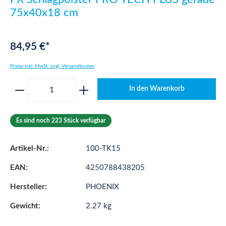
75x40x18 cm
84,95 €*
Preise inkl. MwSt. zzgl. Versandkosten
Produkt Anzahl: Gib den gewünschten Wert ei
In den Warenkorb
Es sind noch 223 Stück verfügbar
Artikel-Nr.:
100-TK15
EAN:
4250788438205
Hersteller:
PHOENIX
Gewicht:
2.27 kg