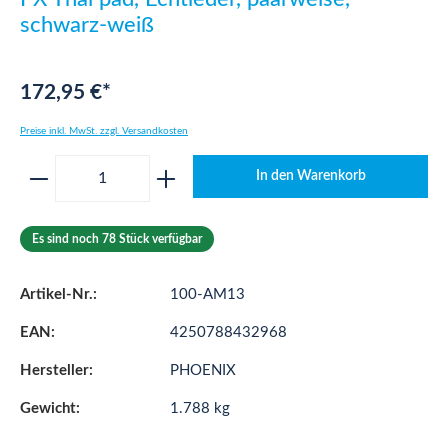
schwarz-weiß
172,95 €*
Preise inkl. MwSt. zzgl. Versandkosten
Produkt Anzahl: Gib den gewünschten Wert ei
In den Warenkorb
Es sind noch 78 Stück verfügbar
Artikel-Nr.:
100-AM13
EAN:
4250788432968
Hersteller:
PHOENIX
Gewicht:
1.788 kg