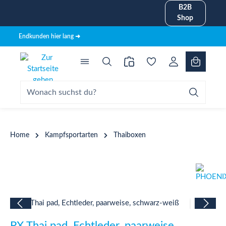
B2B
alt springen
Shop
Endkunden hier lang ➜
Home
Kampfsportarten
Thaiboxen
Bildergalerie überspringen
PX Thai pad, Echtleder, paarweise,