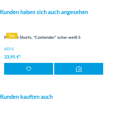
Produktgalerie überspringen
Kunden haben sich auch angesehen
Tipp
PX Thai Shorts, "Contender" schw-weiß S
653-S
33,95 €*
Produktgalerie überspringen
Kunden kauften auch