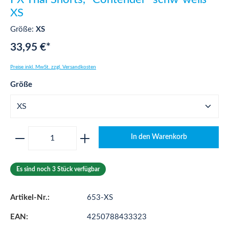
XS
Größe:
XS
33,95 €*
Preise inkl. MwSt. zzgl. Versandkosten
auswählen
Größe
Produkt Anzahl: Gib den gewünschten Wert ei
In den Warenkorb
Es sind noch 3 Stück verfügbar
Artikel-Nr.:
653-XS
EAN:
4250788433323