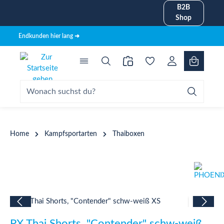
B2B
alt springen
Shop
Endkunden hier lang ➜
Home
Kampfsportarten
Thaiboxen
Bildergalerie überspringen
PX Thai Shorts, "Contender" schw-weiß