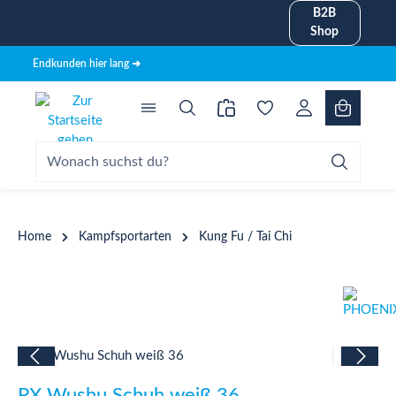
B2B
alt springen
Shop
Endkunden hier lang ➜
Home
Kampfsportarten
Kung Fu / Tai Chi
Bildergalerie überspringen
PX Wushu Schuh weiß 36