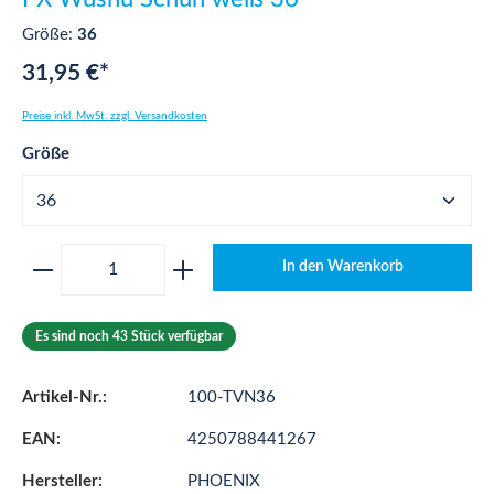
Größe:
36
31,95 €*
Preise inkl. MwSt. zzgl. Versandkosten
auswählen
Größe
Produkt Anzahl: Gib den gewünschten Wert ei
In den Warenkorb
Es sind noch 43 Stück verfügbar
Artikel-Nr.:
100-TVN36
EAN:
4250788441267
Hersteller:
PHOENIX