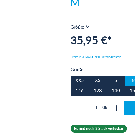
M
Größe:
M
35,95 €*
Preise inkl. MwSt. zzgl. Versandkosten
auswählen
Größe
XXS
XS
S
116
128
140
1
Produkt Anzahl: Gib 
Es sind noch 3 Stück verfügbar