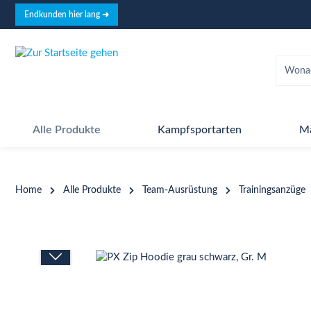
springen
Zur Hauptnavigation springen
Endkunden hier lang ➜
Alle Produkte
Kampfsportarten
M
Home
Alle Produkte
Team-Ausrüstung
Trainingsanzüge
Bildergalerie überspringen