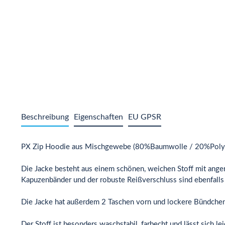
Beschreibung
Eigenschaften
EU GPSR
PX Zip Hoodie aus Mischgewebe (80%Baumwolle / 20%Polyest
Die Jacke besteht aus einem schönen, weichen Stoff mit angera
Kapuzenbänder und der robuste Reißverschluss sind ebenfalls
Die Jacke hat außerdem 2 Taschen vorn und lockere Bündche
Der Stoff ist besonders waschstabil, farbecht und lässt sich le