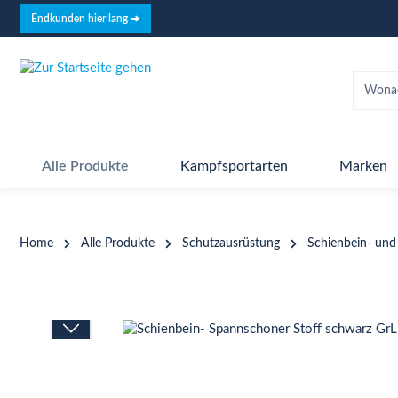
springen
Zur Hauptnavigation springen
Endkunden hier lang ➜
Alle Produkte
Kampfsportarten
Marken
Home
Alle Produkte
Schutzausrüstung
Schienbein- und
Bildergalerie überspringen