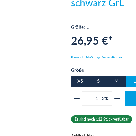
schwarz GrL
Größe:
L
26,95 €*
Preise inkl. MwSt. zzgl. Versandkosten
auswählen
Größe
XS
S
M
L
Produkt Anzahl: Gib 
Es sind noch 112 Stück verfügbar