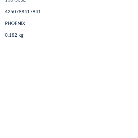
100-SCSL
4250788417941
PHOENIX
0.182 kg