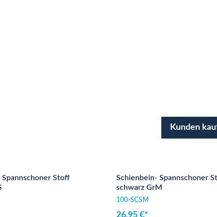
Kunden kau
 Spannschoner Stoff
Schienbein- Spannschoner St
S
schwarz GrM
100-SCSM
26,95 €*