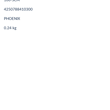
100-SCM
4250788410300
PHOENIX
0.24 kg