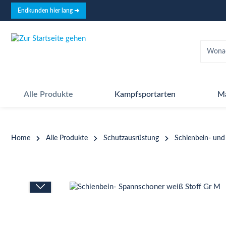
springen
Zur Hauptnavigation springen
Endkunden hier lang ➜
Alle Produkte
Kampfsportarten
M
Home
Alle Produkte
Schutzausrüstung
Schienbein- und
Bildergalerie überspringen