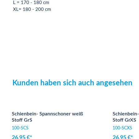
L = 170 - 180 cm
XL= 180 - 200 cm
Kunden haben sich auch angesehen
Produktgalerie überspringen
Schienbein- Spannschoner weiß
Schienbein
Stoff GrS
Stoff GrXS
100-SCS
100-SCXS
26,95 €*
26,95 €*