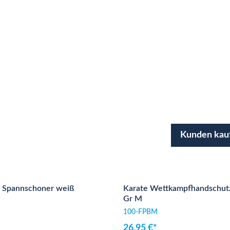
Kunden kau
- Spannschoner weiß
Karate Wettkampfhandschutz
Gr M
100-FPBM
26,95 €*