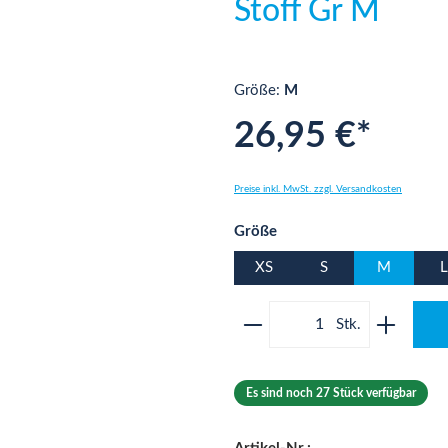
Stoff Gr M
Größe:
M
26,95 €*
Preise inkl. MwSt. zzgl. Versandkosten
auswählen
Größe
XS
S
M
L
Produkt Anzahl: Gib 
Es sind noch 27 Stück verfügbar