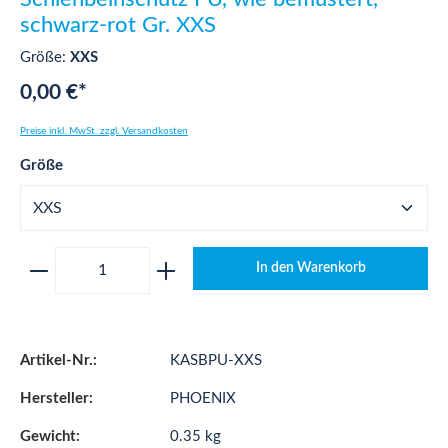
schwarz-rot Gr. XXS
Größe:
XXS
0,00 €*
Preise inkl. MwSt. zzgl. Versandkosten
auswählen
Größe
Produkt Anzahl: Gib den gewünschten Wert ei
In den Warenkorb
Artikel-Nr.:
KASBPU-XXS
Hersteller:
PHOENIX
Gewicht:
0.35 kg