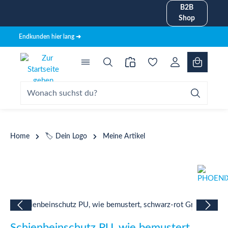
B2B
alt springen
Shop
Endkunden hier lang ➜
Home
🏷️ Dein Logo
Meine Artikel
Bildergalerie überspringen
Schienbeinschutz PU, wie bemustert,