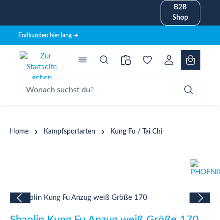
B2B
alt springen
Shop
Endkunden hier lang ➜
Home
Kampfsportarten
Kung Fu / Tai Chi
Bildergalerie überspringen
Shaolin Kung Fu Anzug weiß Größe 170