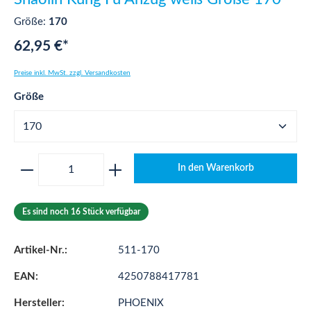
Größe:
170
62,95 €*
Preise inkl. MwSt. zzgl. Versandkosten
auswählen
Größe
Produkt Anzahl: Gib den gewünschten Wert ei
In den Warenkorb
Es sind noch 16 Stück verfügbar
Artikel-Nr.:
511-170
EAN:
4250788417781
Hersteller:
PHOENIX