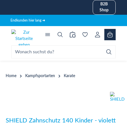
B2B
alt springen
Shop
Endkunden hier lang ➜
Home
Kampfsportarten
Karate
Bildergalerie überspringen
SHIELD Zahnschutz 140 Kinder - violett