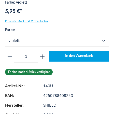
Farbe:
violett
5,95 €*
Preise inkl. MwSt. zzgl. Versandkosten
auswählen
Farbe
Produkt Anzahl: Gib den gewünschten Wert ei
In den Warenkorb
Es sind noch 4 Stück verfügbar
Artikel-Nr.:
140U
EAN:
4250788408253
Hersteller:
SHIELD