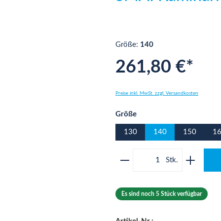
Größe:
140
261,80 €*
Preise inkl. MwSt. zzgl. Versandkosten
auswählen
Größe
130
140
150
1
Produkt Anzahl: Gib 
Es sind noch 5 Stück verfügbar