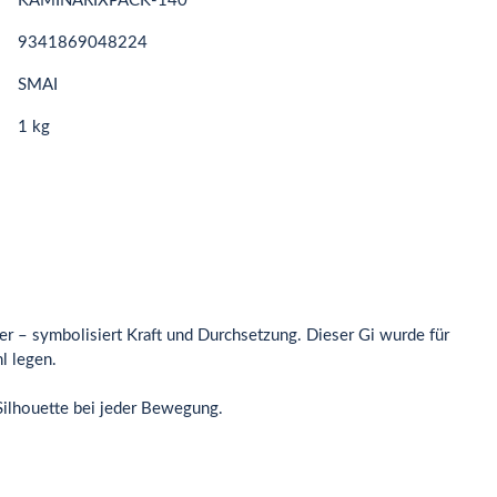
KAMINARIXPACK-140
9341869048224
SMAI
1 kg
er – symbolisiert Kraft und Durchsetzung. Dieser Gi wurde für
l legen.
Silhouette bei jeder Bewegung.