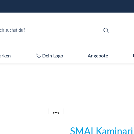
arken
🏷️ Dein Logo
Angebote
SMAI Kaminari