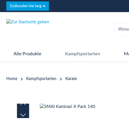
springen
Zur Hauptnavigation springen
Endkunden hier lang ➜
Alle Produkte
Kampfsportarten
M
Home
Kampfsportarten
Karate
Bildergalerie überspringen