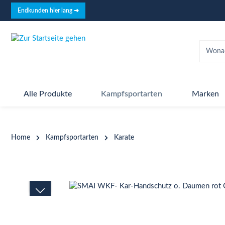
springen
Zur Hauptnavigation springen
Endkunden hier lang ➜
Alle Produkte
Kampfsportarten
Marken
Home
Kampfsportarten
Karate
Bildergalerie überspringen