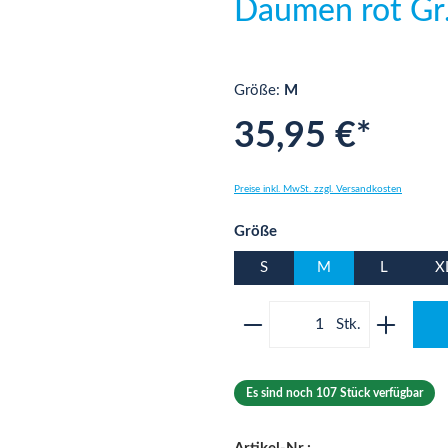
Daumen rot Gr
Größe:
M
35,95 €*
Preise inkl. MwSt. zzgl. Versandkosten
auswählen
Größe
S
M
L
X
Produkt Anzahl: Gib 
Es sind noch 107 Stück verfügbar