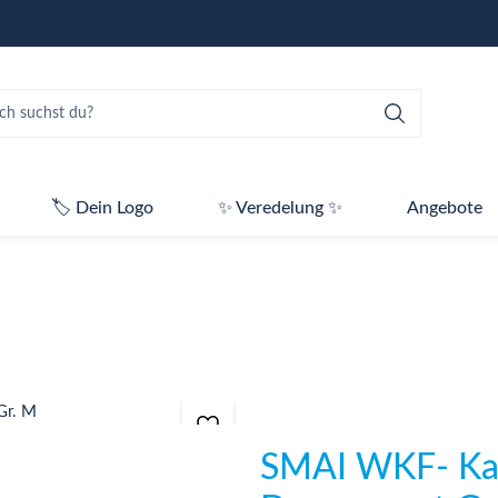
🏷️ Dein Logo
✨ Veredelung ✨
Angebote
SMAI WKF- Kar