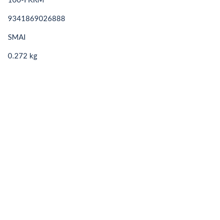
100-FKRM
9341869026888
SMAI
0.272 kg