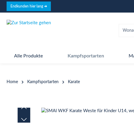
springen
Zur Hauptnavigation springen
Endkunden hier lang ➜
Alle Produkte
Kampfsportarten
M
Home
Kampfsportarten
Karate
Bildergalerie überspringen