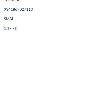
100-KYX
9341869027113
SMAI
1.17 kg