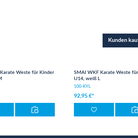
Kunden kau
arate Weste für Kinder
SMAI WKF Karate Weste für
M
U14, weiß L
100-KYL
92,95 €*