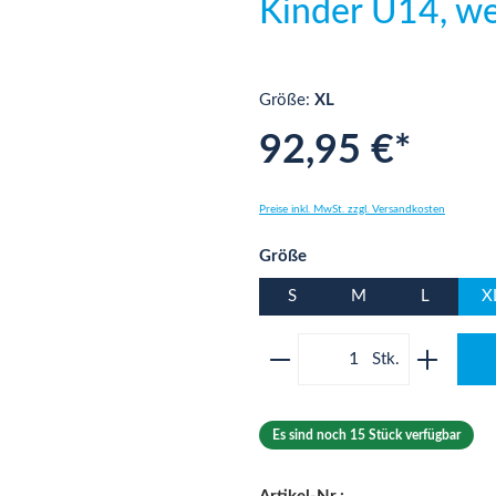
Kinder U14, w
Größe:
XL
92,95 €*
Preise inkl. MwSt. zzgl. Versandkosten
auswählen
Größe
S
M
L
X
Produkt Anzahl: Gib 
Es sind noch 15 Stück verfügbar