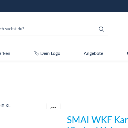
arken
🏷️ Dein Logo
Angebote
SMAI WKF Kara