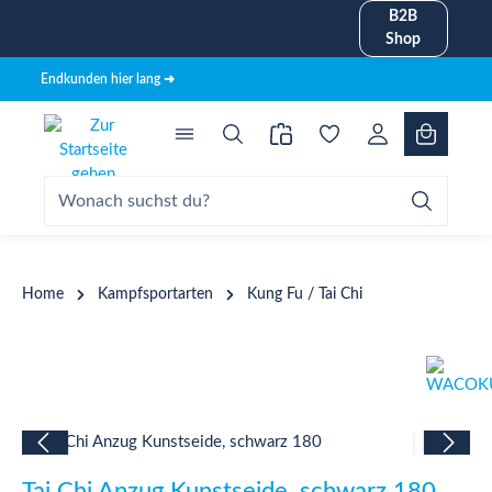
B2B
alt springen
Shop
Endkunden hier lang ➜
Home
Kampfsportarten
Kung Fu / Tai Chi
Bildergalerie überspringen
Tai Chi Anzug Kunstseide, schwarz 180