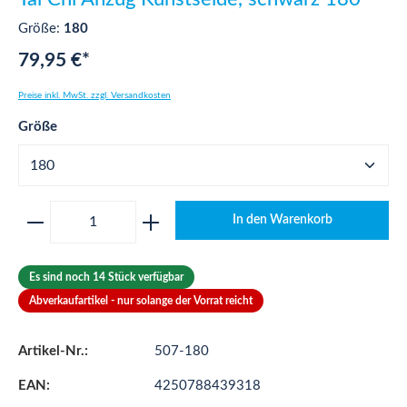
Größe:
180
79,95 €*
Preise inkl. MwSt. zzgl. Versandkosten
auswählen
Größe
Produkt Anzahl: Gib den gewünschten Wert ei
In den Warenkorb
Es sind noch 14 Stück verfügbar
Abverkaufartikel - nur solange der Vorrat reicht
Artikel-Nr.:
507-180
EAN:
4250788439318