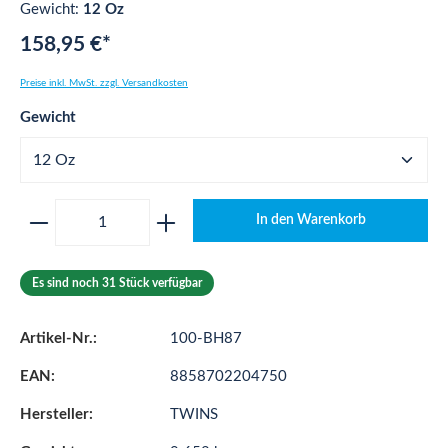
Gewicht:
12 Oz
158,95 €*
Preise inkl. MwSt. zzgl. Versandkosten
auswählen
Gewicht
Produkt Anzahl: Gib den gewünschten Wert ei
In den Warenkorb
Es sind noch 31 Stück verfügbar
Artikel-Nr.:
100-BH87
EAN:
8858702204750
Hersteller:
TWINS