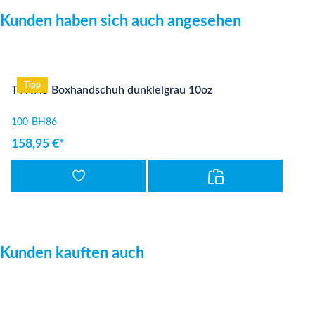
Produktgalerie überspringen
Kunden haben sich auch angesehen
Tipp
TWINS Boxhandschuh dunklelgrau 10oz
100-BH86
158,95 €*
Produktgalerie überspringen
Kunden kauften auch