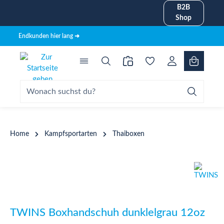
B2B
alt springen
Shop
Endkunden hier lang ➜
Home
Kampfsportarten
Thaiboxen
Bildergalerie überspringen
TWINS Boxhandschuh dunklelgrau 12oz