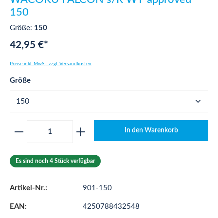
150
Größe:
150
42,95 €*
Preise inkl. MwSt. zzgl. Versandkosten
auswählen
Größe
Produkt Anzahl: Gib den gewünschten Wert ei
In den Warenkorb
Es sind noch 4 Stück verfügbar
Artikel-Nr.:
901-150
EAN:
4250788432548