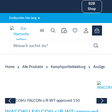
B2B
alt springen
Shop
Endkunden hier lang ➜
Home
Alle Produkte
Kampfsportbekleidung
Anzüge
Bildergalerie überspringen
WACOKU FALCON s/R WT-approved