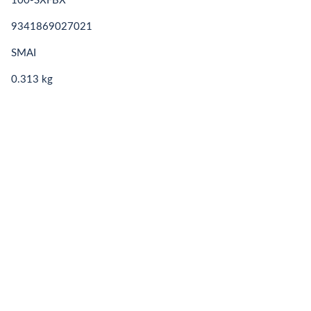
100-SXFBX
9341869027021
SMAI
0.313 kg