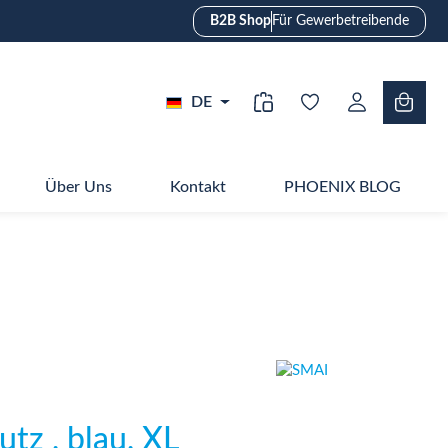
B2B Shop
Für Gewerbetreibende
DE
Über Uns
Kontakt
PHOENIX BLOG
z , blau, XL