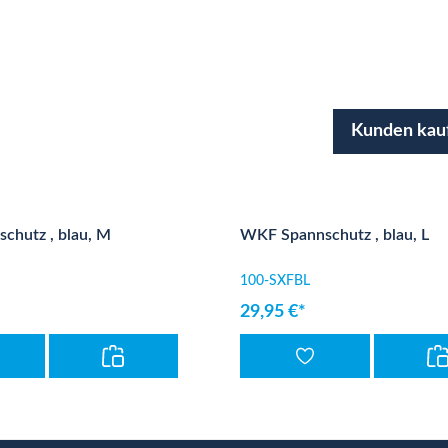
Kunden kau
chutz , blau, M
WKF Spannschutz , blau, L
100-SXFBL
29,95 €*