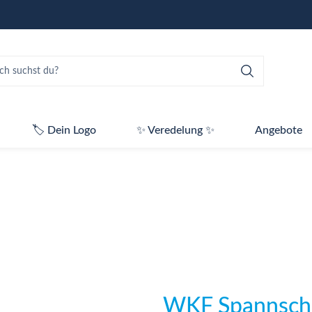
🏷️ Dein Logo
✨ Veredelung ✨
Angebote
WKF Spannschut