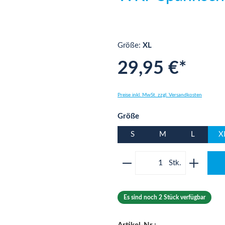
Größe:
XL
29,95 €*
Preise inkl. MwSt. zzgl. Versandkosten
auswählen
Größe
S
M
L
X
Produkt Anzahl: Gib 
Es sind noch 2 Stück verfügbar