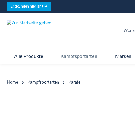
springen
Zur Hauptnavigation springen
Endkunden hier lang ➜
Alle Produkte
Kampfsportarten
Marken
Home
Kampfsportarten
Karate
Bildergalerie überspringen