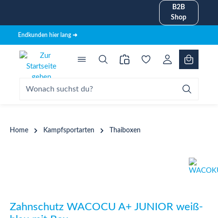
B2B
alt springen
Shop
Endkunden hier lang ➜
Home
Kampfsportarten
Thaiboxen
Bildergalerie überspringen
Zahnschutz WACOCU A+ JUNIOR weiß-