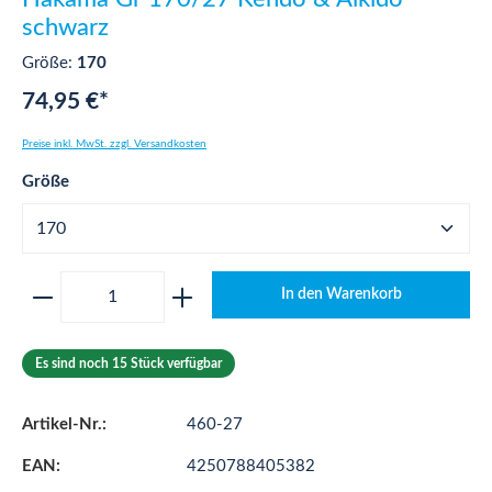
schwarz
Größe:
170
74,95 €*
Preise inkl. MwSt. zzgl. Versandkosten
auswählen
Größe
Produkt Anzahl: Gib den gewünschten Wert ei
In den Warenkorb
Es sind noch 15 Stück verfügbar
Artikel-Nr.:
460-27
EAN:
4250788405382