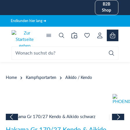
B2B
alt springen
Shop
Endkunden hier lang ➜
Home
Kampfsportarten
Aikido / Kendo
Bildergalerie überspringen
Hakama Gr 170/27 Kendo & Aikido