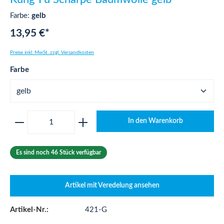
Farbe:
gelb
13,95 €*
Preise inkl. MwSt. zzgl. Versandkosten
auswählen
Farbe
Produkt Anzahl: Gib den gewünschten Wert ei
In den Warenkorb
Es sind noch 46 Stück verfügbar
Artikel mit Veredelung ansehen
Artikel-Nr.:
421-G