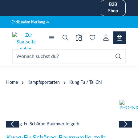
B2B
alt springen
Shop
Endkunden hier lang ➜
Home
Kampfsportarten
Kung Fu / Tai Chi
Bildergalerie überspringen
Kung-Fu Schärpe Baumwolle gelb