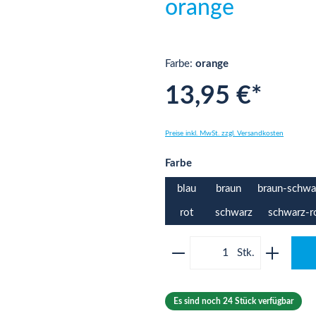
orange
Farbe:
orange
13,95 €*
Preise inkl. MwSt. zzgl. Versandkosten
auswählen
Farbe
blau
braun
braun-schwa
rot
schwarz
schwarz-r
Produkt Anzahl: Gib 
Es sind noch 24 Stück verfügbar