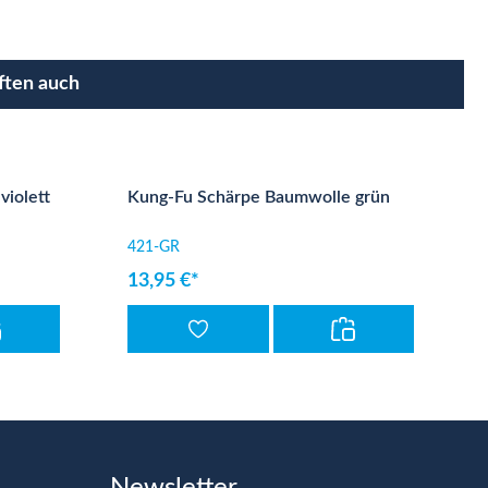
ften auch
iolett
Kung-Fu Schärpe Baumwolle grün
421-GR
13,95 €*