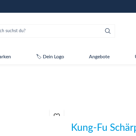
arken
🏷️ Dein Logo
Angebote
Kung-Fu Schär