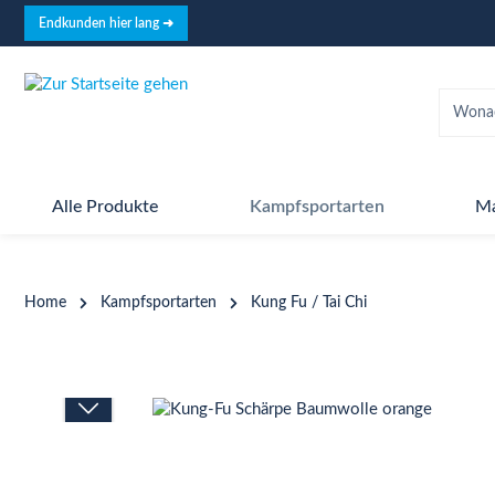
springen
Zur Hauptnavigation springen
Endkunden hier lang ➜
Alle Produkte
Kampfsportarten
M
Home
Kampfsportarten
Kung Fu / Tai Chi
Bildergalerie überspringen