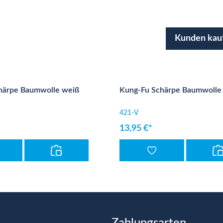
Kunden kau
härpe Baumwolle weiß
Kung-Fu Schärpe Baumwolle v
421-V
13,95 €*