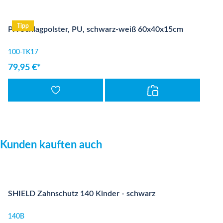
Tipp
PX Schlagpolster, PU, schwarz-weiß 60x40x15cm
100-TK17
79,95 €*
Produktgalerie überspringen
Kunden kauften auch
SHIELD Zahnschutz 140 Kinder - schwarz
140B