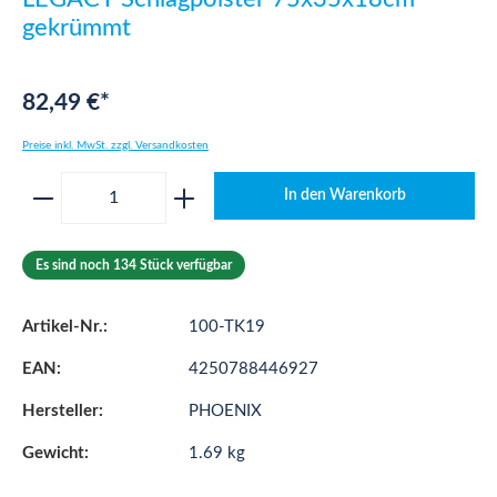
gekrümmt
82,49 €*
Preise inkl. MwSt. zzgl. Versandkosten
Produkt Anzahl: Gib den gewünschten Wert ei
In den Warenkorb
Es sind noch 134 Stück verfügbar
Artikel-Nr.:
100-TK19
EAN:
4250788446927
Hersteller:
PHOENIX
Gewicht:
1.69 kg