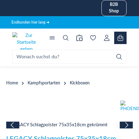
B2B
alt springen
Shop
Endkunden hier lang ➜
Home
Kampfsportarten
Kickboxen
Bildergalerie überspringen
LEGACY Schlagpolster 75x35x18cm