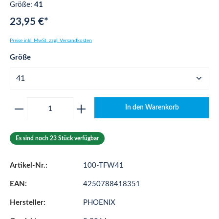
Größe:
41
23,95 €*
Preise inkl. MwSt. zzgl. Versandkosten
auswählen
Größe
Produkt Anzahl: Gib den gewünschten Wert ei
In den Warenkorb
Es sind noch 23 Stück verfügbar
Artikel-Nr.:
100-TFW41
EAN:
4250788418351
Hersteller:
PHOENIX