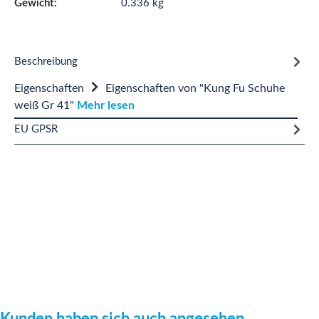
Gewicht:
0.336 kg
Beschreibung
Eigenschaften
Eigenschaften von "Kung Fu Schuhe
weiß Gr 41"
Mehr lesen
EU GPSR
Produktgalerie überspringen