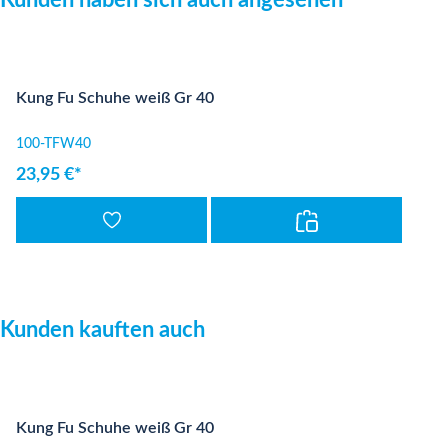
Kunden haben sich auch angesehen
Kung Fu Schuhe weiß Gr 40
100-TFW40
23,95 €*
Produktgalerie überspringen
Kunden kauften auch
Kung Fu Schuhe weiß Gr 40