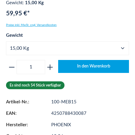
Gewicht:
15,00 Kg
59,95 €*
Preise inkl. MwSt. zzgl. Versandkosten
auswählen
Gewicht
Produkt Anzahl: Gib den gewünschten Wert ei
In den Warenkorb
Es sind noch 54 Stück verfügbar
Artikel-Nr.:
100-MEB15
EAN:
4250788430087
Hersteller:
PHOENIX