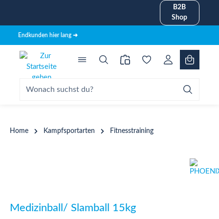
B2B
alt springen
Shop
Endkunden hier lang ➜
Home
Kampfsportarten
Fitnesstraining
Bildergalerie überspringen
Medizinball/ Slamball 15kg