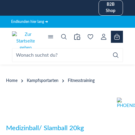
B2B
alt springen
Shop
Endkunden hier lang ➜
Home
Kampfsportarten
Fitnesstraining
Bildergalerie überspringen
Medizinball/ Slamball 20kg