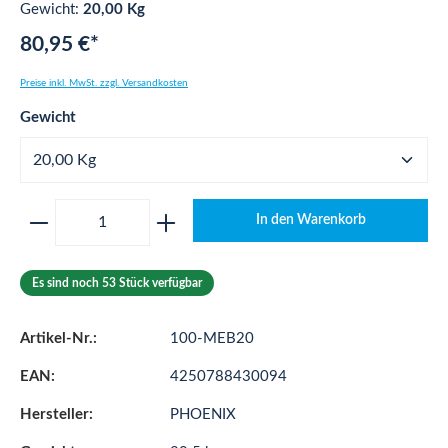
Gewicht:
20,00 Kg
80,95 €*
Preise inkl. MwSt. zzgl. Versandkosten
auswählen
Gewicht
Produkt Anzahl: Gib den gewünschten Wert ei
In den Warenkorb
Es sind noch 53 Stück verfügbar
Artikel-Nr.:
100-MEB20
EAN:
4250788430094
Hersteller:
PHOENIX