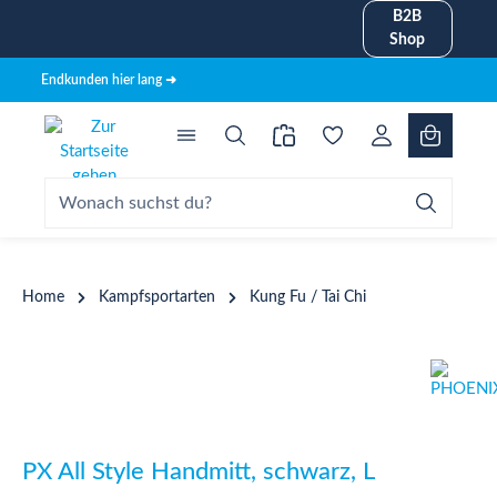
B2B
alt springen
Shop
Endkunden hier lang ➜
Home
Kampfsportarten
Kung Fu / Tai Chi
Bildergalerie überspringen
PX All Style Handmitt, schwarz, L