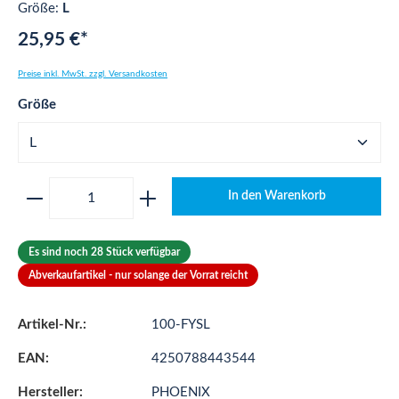
Größe:
L
25,95 €*
Preise inkl. MwSt. zzgl. Versandkosten
auswählen
Größe
Produkt Anzahl: Gib den gewünschten Wert ei
In den Warenkorb
Es sind noch 28 Stück verfügbar
Abverkaufartikel - nur solange der Vorrat reicht
Artikel-Nr.:
100-FYSL
EAN:
4250788443544
Hersteller:
PHOENIX