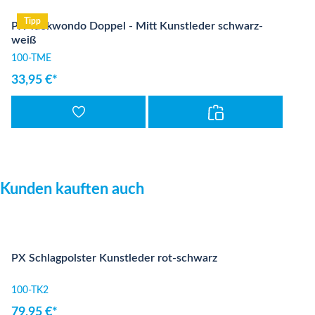
Tipp
PX Taekwondo Doppel - Mitt Kunstleder schwarz-
weiß
100-TME
33,95 €*
Produktgalerie überspringen
Kunden kauften auch
PX Schlagpolster Kunstleder rot-schwarz
100-TK2
79,95 €*