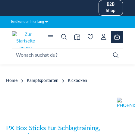
B2B
alt springen
Shop
Endkunden hier lang ➜
Home
Kampfsportarten
Kickboxen
Bildergalerie überspringen
PX Box Sticks für Schlagtraining,