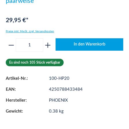
paarweise
29,95 €*
Preise inkl. MwSt. zzgl. Versandkosten
Produkt Anzahl: Gib den gewünschten Wert ei
In den Warenkorb
Es sind noch 105 Stück verfügbar
Artikel-Nr.:
100-HP20
EAN:
4250788433484
Hersteller:
PHOENIX
Gewicht:
0.38 kg