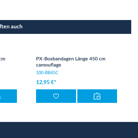
ften auch
 cm
PX-Boxbandagen Länge 450 cm
camouflage
100-BB45C
12,95 €*