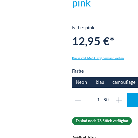
pink
Farbe:
pink
12,95 €*
Preise inkl. MwSt. zzgl. Versandkosten
auswählen
Farbe
Neon
blau
camouflage
Produkt Anzahl: Gib 
Es sind noch 78 Stück verfügbar