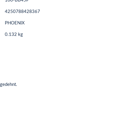
100-BB45P
4250788428367
PHOENIX
0.132 kg
ngedehnt.