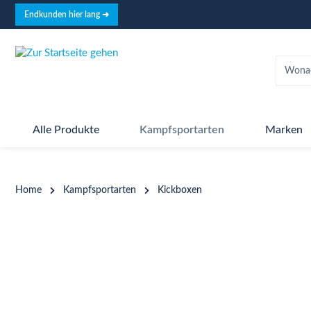
springen
Zur Hauptnavigation springen
Endkunden hier lang ➜
Alle Produkte
Kampfsportarten
Marken
Home
Kampfsportarten
Kickboxen
Bildergalerie überspringen