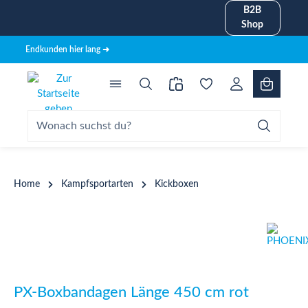
B2B
alt springen
Shop
Endkunden hier lang ➜
Home
Kampfsportarten
Kickboxen
Bildergalerie überspringen
PX-Boxbandagen Länge 450 cm rot