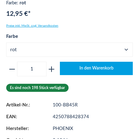
Farbe:
rot
12,95 €*
Preise inkl. MwSt. zzgl. Versandkosten
auswählen
Farbe
Produkt Anzahl: Gib den gewünschten Wert ei
In den Warenkorb
Es sind noch 198 Stück verfügbar
Artikel-Nr.:
100-BB45R
EAN:
4250788428374
Hersteller:
PHOENIX