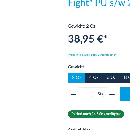
Fight" PU s/w 
Gewicht:
2 Oz
38,95 €*
Preise inkl. MwSt. zzgl. Versandkosten
auswählen
Gewicht
2 Oz
4 Oz
6 Oz
8 
Produkt Anzahl: Gib 
Es sind noch 34 Stück verfügbar