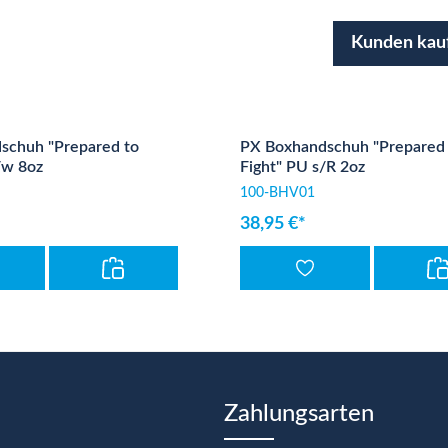
Kunden kau
schuh "Prepared to
PX Boxhandschuh "Prepared 
/w 8oz
Fight" PU s/R 2oz
100-BHV01
38,95 €*
Zahlungsarten