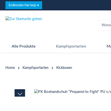
springen
Zur Hauptnavigation springen
Endkunden hier lang ➜
Alle Produkte
Kampfsportarten
M
Home
Kampfsportarten
Kickboxen
Bildergalerie überspringen