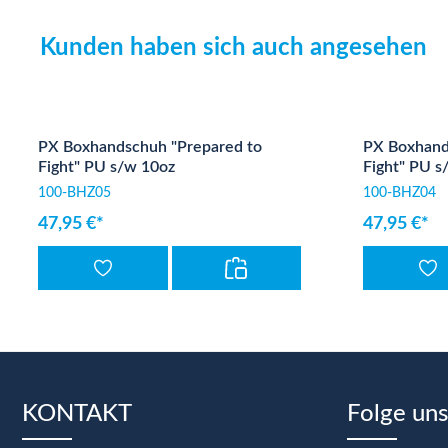
Kunden haben sich auch angesehen
Produktgalerie überspringen
PX Boxhandschuh "Prepared to
PX Boxhand
Fight" PU s/w 10oz
Fight" PU s
100-BHZ05
100-BHZ04
47,95 €*
47,95 €*
KONTAKT
Folge uns