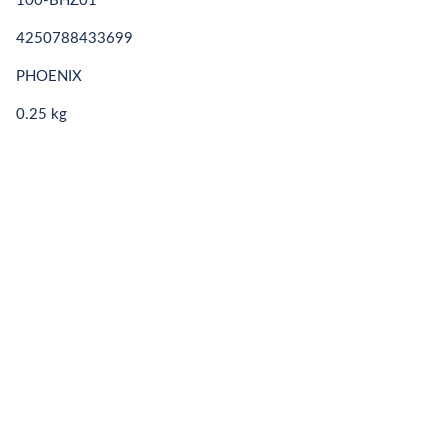
100-BHZ01
4250788433699
PHOENIX
0.25 kg