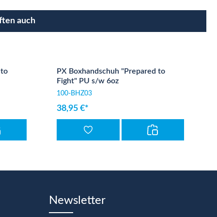
ften auch
to
PX Boxhandschuh "Prepared to
Fight" PU s/w 6oz
100-BHZ03
38,95 €*
Newsletter