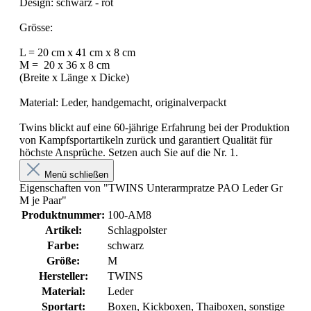
Design: schwarz - rot
Grösse:
L = 20 cm x 41 cm x 8 cm
M = 20 x 36 x 8 cm
(Breite x Länge x Dicke)
Material: Leder, handgemacht, originalverpackt
Twins blickt auf eine 60-jährige Erfahrung bei der Produktion
von Kampfsportartikeln zurück und garantiert Qualität für
höchste Ansprüche. Setzen auch Sie auf die Nr. 1.
Menü schließen
Eigenschaften von "TWINS Unterarmpratze PAO Leder Gr
M je Paar"
Produktnummer:
100-AM8
Artikel:
Schlagpolster
Farbe:
schwarz
Größe:
M
Hersteller:
TWINS
Material:
Leder
Sportart:
Boxen
, Kickboxen
, Thaiboxen
, sonstige