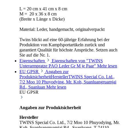
L = 20 cm x 41 cm x 8 cm
M = 20 x 36 x 8 cm
(Breite x Länge x Dicke)
Material: Leder, handgemacht, originalverpackt
Twins blickt auf eine 60-jährige Erfahrung bei der
Produktion von Kampfsportartikeln zurück und
garantiert Qualität für höchste Ansprüche. Setzen auch
Sie auf die Nr. 1.
Eigenschaften
Eigenschaften von "TWINS
Unterarmpratze PAO Leder Gr M je Paar"
Mehr lesen
EU GPSR
Angaben zur
ProduktsicherheitHerstellerTWINS Special Co. Ltd.,
7/2 Moo 10 Phuyodying, Mr. Koh, Suanluangruamjai
Rd., Suanluan
Mehr lesen
EU GPSR
Angaben zur Produktsicherheit
Hersteller
TWINS Special Co. Ltd., 7/2 Moo 10 Phuyodying, Mr.
Koh, Suanluangruamjai Rd., Suanluang, T-74110