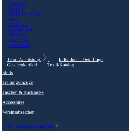
LEGACY
TWINS
SHIELD | Wilson
SMAI
FAIRTEX
KAMIKAZE
VENUM
WACOKU
BOOSTER
Team-Ausrüstung
Individuell - Dein Logo
Geschenkartikel
Textil-Katalog
Shirts
Trainingsanzüge
Taschen & Rücksäcke
Accessoires
Vereinsabzeichen
Zur Kategorie Angebote