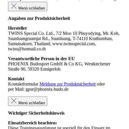
Menü schließen
Angaben zur Produktsicherheit
Hersteller
TWINS Special Co. Ltd., 7/2 Moo 10 Phuyodying, Mr. Koh,
Suanluangruamjai Rd., Suanluang, T-74110 Krathumban,
Samutsakorn, Thailand, www.twinsspecial.com,
twins@hotmail.co.th
Verantwortliche Person in der EU
PHOENIX Budosport GmbH & Co KG, Westkirchener
Straße 90, 59320 Ennigerloh
Kontakt
Kontaktformular
Meldung zur Produktsicherheit
oder
per Mail: gpsr@phoenix-budo.de
Menü schließen
Wichtiger Sicherheitshinweis
Einsatzbereich beachten:
Diese Trainingsausrüstung ist speziell für den Einsatz im