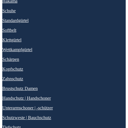
Hakama
Schuhe
Standardgürtel
Softbelt
Klettgürtel
Wettkampfgürtel
Schärpen
Kopfschutz
Zahnschutz
Brustschutz Damen
Handschutz | Handschoner
Unterarmschoner | -schützer
Schutzweste | Bauchschutz
Tiefschutz