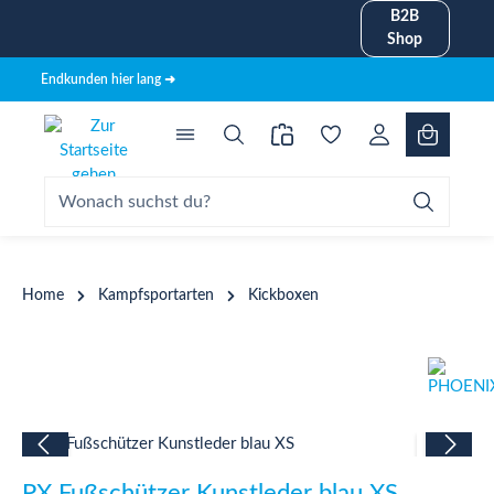
B2B
alt springen
Shop
Endkunden hier lang ➜
Home
Kampfsportarten
Kickboxen
Bildergalerie überspringen
PX Fußschützer Kunstleder blau XS