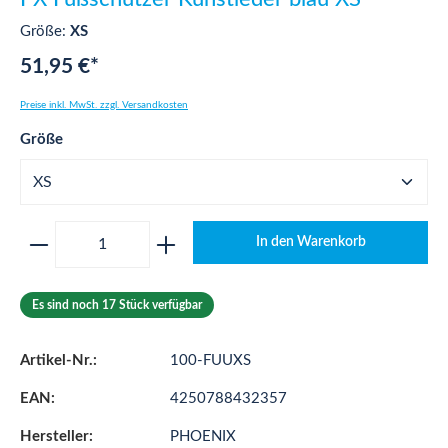
Größe:
XS
51,95 €*
Preise inkl. MwSt. zzgl. Versandkosten
auswählen
Größe
Produkt Anzahl: Gib den gewünschten Wert ei
In den Warenkorb
Es sind noch 17 Stück verfügbar
Artikel-Nr.:
100-FUUXS
EAN:
4250788432357
Hersteller:
PHOENIX