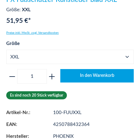
Größe:
XXL
51,95 €*
Preise inkl. MwSt. zzgl. Versandkosten
auswählen
Größe
Produkt Anzahl: Gib den gewünschten Wert ei
In den Warenkorb
Es sind noch 20 Stück verfügbar
Artikel-Nr.:
100-FUUXXL
EAN:
4250788432364
Hersteller:
PHOENIX