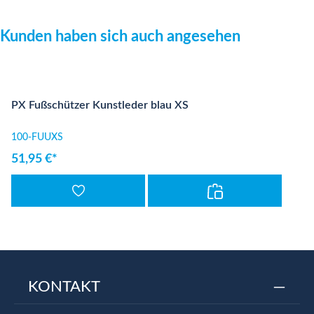
Produktgalerie überspringen
Kunden haben sich auch angesehen
PX Fußschützer Kunstleder blau XS
100-FUUXS
51,95 €*
KONTAKT