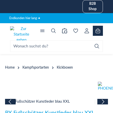
B2B
alt springen
Shop
Endkunden hier lang ➜
Home
Kampfsportarten
Kickboxen
Bildergalerie überspringen
PX Fußschützer Kunstleder blau XXL