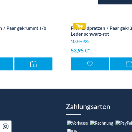
Tipp
n / Paar gekrümmt s/b
PX Handpratzen / Paar gekr
Leder schwarz-rot
100-HP22
53,95 €*
Zahlungsarten