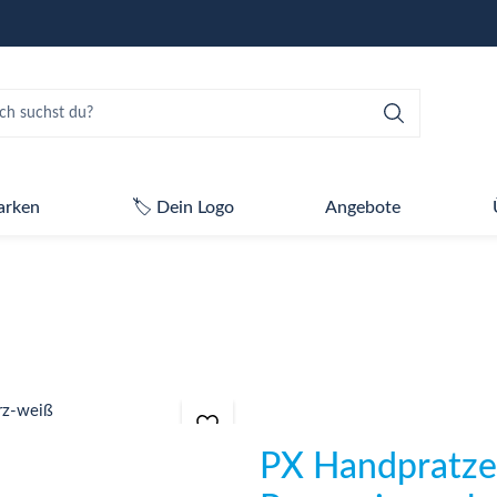
arken
🏷️ Dein Logo
Angebote
PX Handpratze