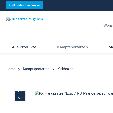
springen
Zur Hauptnavigation springen
Endkunden hier lang ➜
Alle Produkte
Kampfsportarten
M
Home
Kampfsportarten
Kickboxen
Bildergalerie überspringen