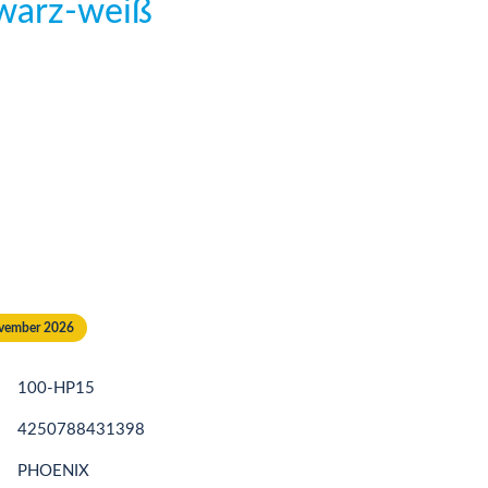
hwarz-weiß
November 2026
100-HP15
4250788431398
PHOENIX