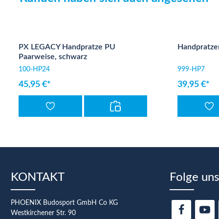
Produktgalerie überspringen
PX LEGACY Handpratze PU
Handpratze
Paarweise, schwarz
100-HP24
999-HP7
45,95 €*
39,95 €*
KONTAKT
Folge uns
PHOENIX Budosport GmbH Co KG
Westkirchener Str. 90