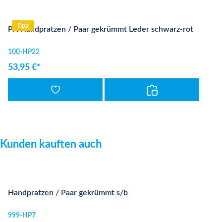
Tipp
PX Handpratzen / Paar gekrümmt Leder schwarz-rot
100-HP22
53,95 €*
Produktgalerie überspringen
Kunden kauften auch
Handpratzen / Paar gekrümmt s/b
999-HP7