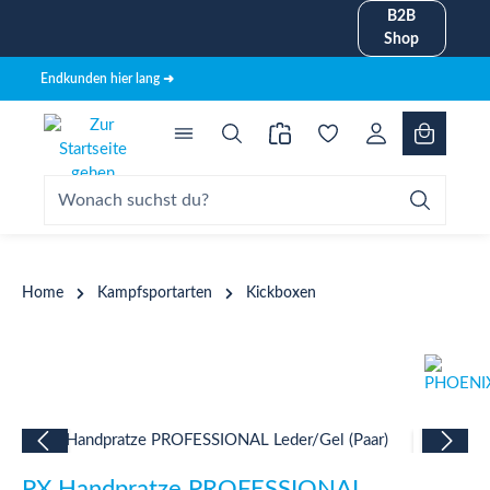
B2B
alt springen
Shop
Endkunden hier lang ➜
Home
Kampfsportarten
Kickboxen
Bildergalerie überspringen
PX Handpratze PROFESSIONAL