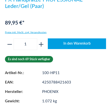
Leder/Gel (Paar)
89,95 €*
Preise inkl. MwSt. zzgl. Versandkosten
Produkt Anzahl: Gib den gewünschten Wert ei
In den Warenkorb
Es sind noch 69 Stück verfügbar
Artikel-Nr.:
100-HP11
EAN:
4250788421603
Hersteller:
PHOENIX
Gewicht:
1.072 kg