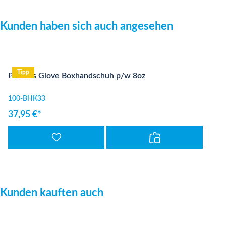
Produktgalerie überspringen
Kunden haben sich auch angesehen
Tipp
PX Kids Glove Boxhandschuh p/w 8oz
100-BHK33
37,95 €*
Produktgalerie überspringen
Kunden kauften auch