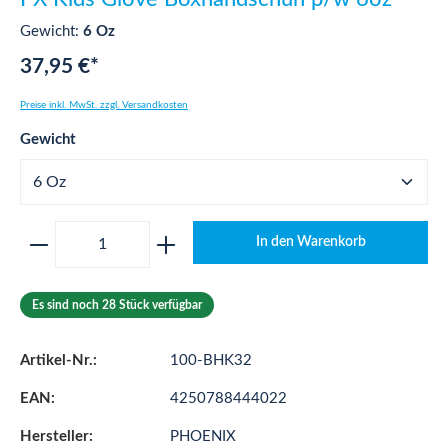
Gewicht:
6 Oz
37,95 €*
Preise inkl. MwSt. zzgl. Versandkosten
auswählen
Gewicht
Produkt Anzahl: Gib den gewünschten Wert ei
In den Warenkorb
Es sind noch 28 Stück verfügbar
Artikel-Nr.:
100-BHK32
EAN:
4250788444022
Hersteller:
PHOENIX