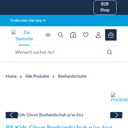
B2B
alt springen
Shop
Endkunden hier lang ➜
Home
Alle Produkte
Boxhandschuhe
Bildergalerie überspringen
PX Kids Glove Boxhandschuh p/w 6oz