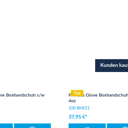
Kunden kau
Tipp
ove Boxhandschuh s/w
PX Kids Glove Boxhandschu
4oz
100-BHK21
37,95 €*