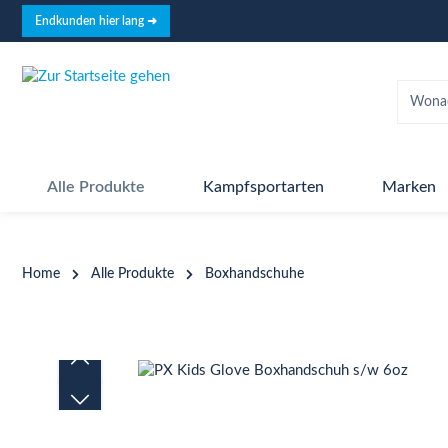
springen
Zur Hauptnavigation springen
Endkunden hier lang ➜
Alle Produkte
Kampfsportarten
Marken
Home
Alle Produkte
Boxhandschuhe
Bildergalerie überspringen