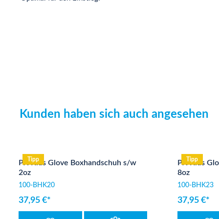
Kunden haben sich auch angesehen
Produktgalerie überspringen
Tipp
Tipp
PX Kids Glove Boxhandschuh s/w
PX Kids Gl
2oz
8oz
100-BHK20
100-BHK23
37,95 €*
37,95 €*