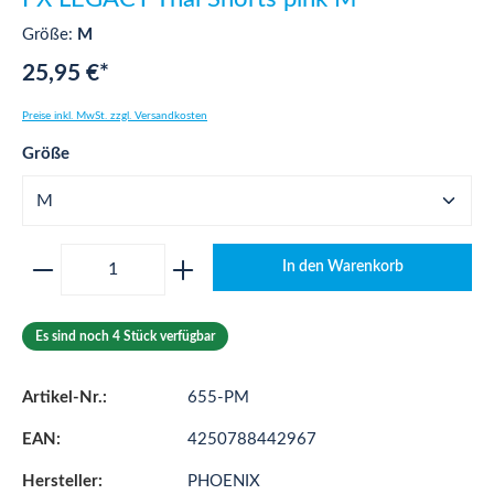
Größe:
M
25,95 €*
Preise inkl. MwSt. zzgl. Versandkosten
auswählen
Größe
Produkt Anzahl: Gib den gewünschten Wert ei
In den Warenkorb
Es sind noch 4 Stück verfügbar
Artikel-Nr.:
655-PM
EAN:
4250788442967
Hersteller:
PHOENIX