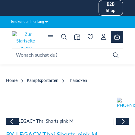
B2B
alt springen
Shop
Endkunden hier lang ➜
Home
Kampfsportarten
Thaiboxen
Bildergalerie überspringen
PX LEGACY Thai Shorts pink M