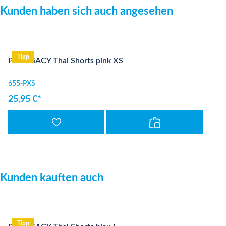
Produktgalerie überspringen
Kunden haben sich auch angesehen
Tipp
PX LEGACY Thai Shorts pink XS
655-PXS
25,95 €*
Produktgalerie überspringen
Kunden kauften auch
Tipp