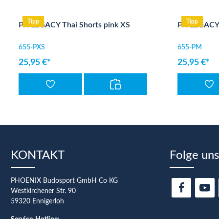
Produktgalerie überspringen
Tipp
Tipp
PX LEGACY Thai Shorts pink XS
PX LEGACY 
655-PXS
655-PM
25,95 €*
25,95 €*
KONTAKT
Folge uns
PHOENIX Budosport GmbH Co KG
Westkirchener Str. 90
59320 Ennigerloh