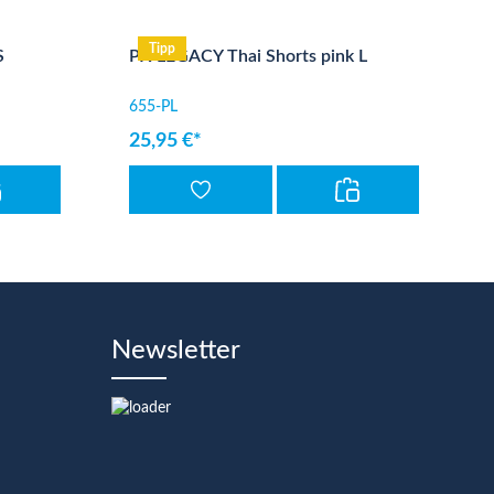
Tipp
S
PX LEGACY Thai Shorts pink L
655-PL
25,95 €*
Newsletter