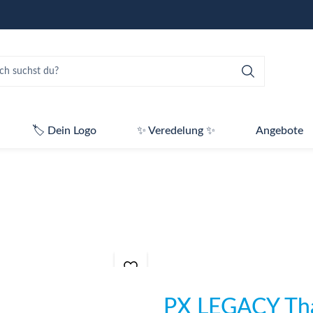
🏷️ Dein Logo
✨ Veredelung ✨
Angebote
PX LEGACY Thai