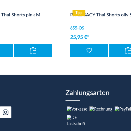
Tipp
Thai Shorts pink M
PX LEGACY Thai Shorts oliv 
655-OS
25,95 €*
Zahlungsarten