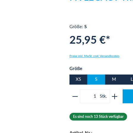
Größe:
S
25,95 €*
Preise inkl. MwSt. zzgl. Versandkosten
auswählen
Größe
XS
S
M
L
Produkt Anzahl: Gib 
Es sind noch 13 Stück verfügbar