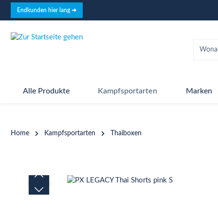
springen
Zur Hauptnavigation springen
Endkunden hier lang ➜
Alle Produkte
Kampfsportarten
Marken
Home
Kampfsportarten
Thaiboxen
Bildergalerie überspringen