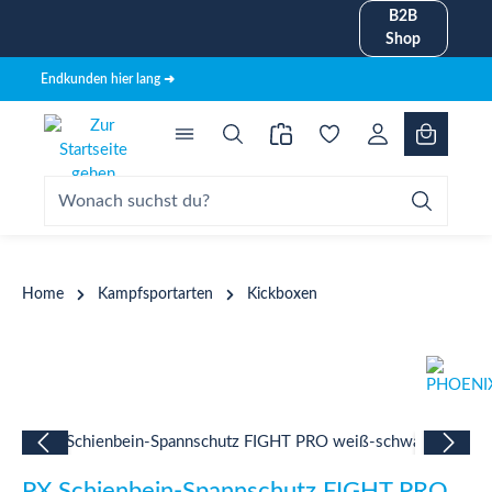
B2B
alt springen
Shop
Endkunden hier lang ➜
Home
Kampfsportarten
Kickboxen
Bildergalerie überspringen
PX Schienbein-Spannschutz FIGHT PRO