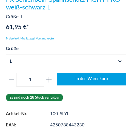
weiß-schwarz L
Größe:
L
61,95 €*
Preise inkl. MwSt. zzgl. Versandkosten
auswählen
Größe
Produkt Anzahl: Gib den gewünschten Wert ei
In den Warenkorb
Es sind noch 28 Stück verfügbar
Artikel-Nr.:
100-SLYL
EAN:
4250788443230