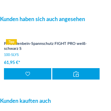
Produktgalerie überspringen
Kunden haben sich auch angesehen
Tipp
PX Schienbein-Spannschutz FIGHT PRO weiß-
schwarz S
100-SLYS
61,95 €*
Produktgalerie überspringen
Kunden kauften auch