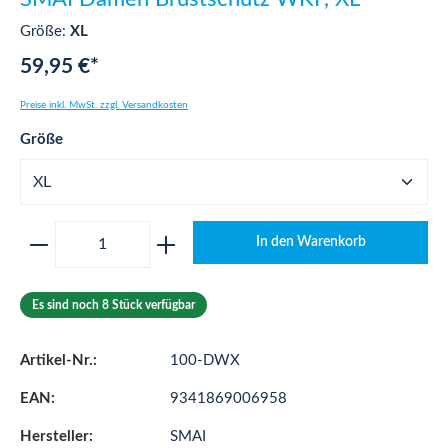
Größe:
XL
59,95 €*
Preise inkl. MwSt. zzgl. Versandkosten
auswählen
Größe
Produkt Anzahl: Gib den gewünschten Wert ei
In den Warenkorb
Es sind noch 8 Stück verfügbar
Artikel-Nr.:
100-DWX
EAN:
9341869006958
Hersteller:
SMAI