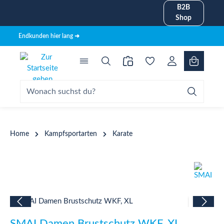
B2B
alt springen
Shop
Endkunden hier lang ➜
Home
Kampfsportarten
Karate
Bildergalerie überspringen
SMAI Damen Brustschutz WKF, XL