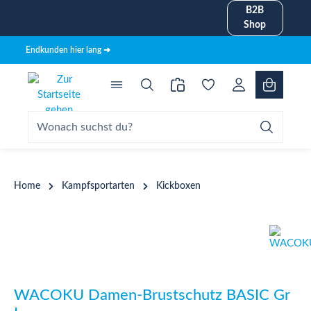
B2B
alt springen
Shop
Endkunden hier lang ➜
Home
Kampfsportarten
Kickboxen
Bildergalerie überspringen
WACOKU Damen-Brustschutz BASIC Gr