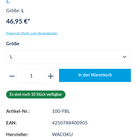
L
Größe:
L
46,95 €*
Preise inkl. MwSt. zzgl. Versandkosten
auswählen
Größe
Produkt Anzahl: Gib den gewünschten Wert ei
In den Warenkorb
Es sind noch 10 Stück verfügbar
Artikel-Nr.:
100-FBL
EAN:
4250788400905
Hersteller:
WACOKU