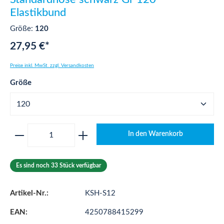
Elastikbund
Größe:
120
27,95 €*
Preise inkl. MwSt. zzgl. Versandkosten
auswählen
Größe
Produkt Anzahl: Gib den gewünschten Wert ei
In den Warenkorb
Es sind noch 33 Stück verfügbar
Artikel-Nr.:
KSH-S12
EAN:
4250788415299