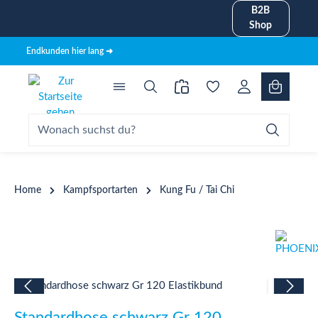
B2B
alt springen
Shop
Endkunden hier lang ➜
Home
Kampfsportarten
Kung Fu / Tai Chi
Bildergalerie überspringen
Standardhose schwarz Gr 120